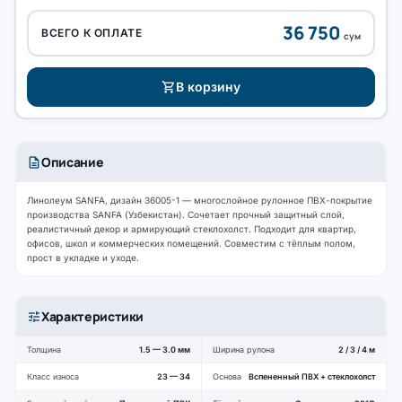
36 750
ВСЕГО К ОПЛАТЕ
сум
shopping_cart
В корзину
description
Описание
Линолеум SANFA, дизайн 36005-1 — многослойное рулонное ПВХ-покрытие
производства SANFA (Узбекистан). Сочетает прочный защитный слой,
реалистичный декор и армирующий стеклохолст. Подходит для квартир,
офисов, школ и коммерческих помещений. Совместим с тёплым полом,
прост в укладке и уходе.
tune
Характеристики
Толщина
1.5 — 3.0 мм
Ширина рулона
2 / 3 / 4 м
Класс износа
23 — 34
Основа
Вспененный ПВХ + стеклохолст