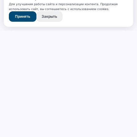
Для улучшения работы сайта и персонализации контента. Продолжая
использовать сайт, вы соглашаетесь с использованием cookies.
Принять
Закрыть
SANFA
Промышленная надежность и качество.
Прецизионные решения напольных
покрытий для индустрии.
КОМПАНИЯ
ПРОДУКЦИЯ
О нас
SPC Ламинат (Кварцвинил)
Галерея
Линолеум
Блог
Линолеум ПВХ «РЕЛИН»
Контакты
Гомогенный линолеум
Спортивный Линолеум ПВХ