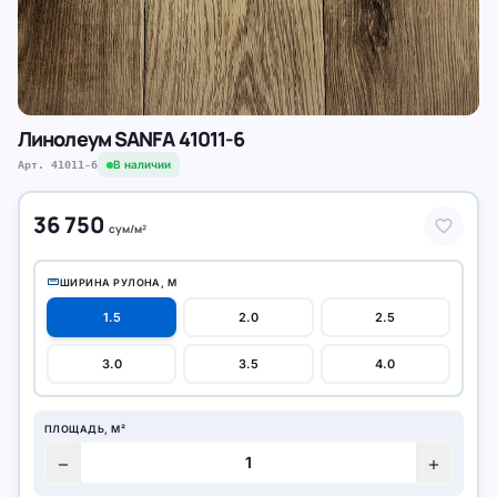
Линолеум SANFA 41011-6
В наличии
Арт.
41011-6
36 750
favorite
сум
/
м²
straighten
ШИРИНА РУЛОНА, М
1.5
2.0
2.5
3.0
3.5
4.0
ПЛОЩАДЬ, М²
remove
add