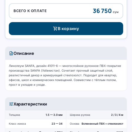
36 750
ВСЕГО К ОПЛАТЕ
сум
shopping_cart
В корзину
description
Описание
Линолеум SANFA, дизайн 41011-6 — многослойное рулонное ПВХ-покрытие
производства SANFA (Узбекистан). Сочетает прочный защитный слой,
реалистичный декор и армирующий стеклохолст. Подходит для квартир,
офисов, школ и коммерческих помещений. Совместим с тёплым полом,
прост в укладке и уходе.
tune
Характеристики
Толщина
1.5 — 3.0 мм
Ширина рулона
2 / 3 / 4 м
Класс износа
23 — 34
Основа
Вспененный ПВХ + стеклохолст