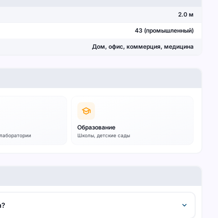
2.0 м
43 (промышленный)
Дом, офис, коммерция, медицина
school
Образование
 лаборатории
Школы, детские сады
expand_more
а?