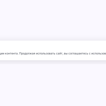
ии контента. Продолжая использовать сайт, вы соглашаетесь с использов
Я
ПРОДУКЦИЯ
SPC Ламинат (Кварцвинил)
Линолеум
Линолеум ПВХ «РЕЛИН»
Гомогенный линолеум
Спортивный Линолеум ПВХ