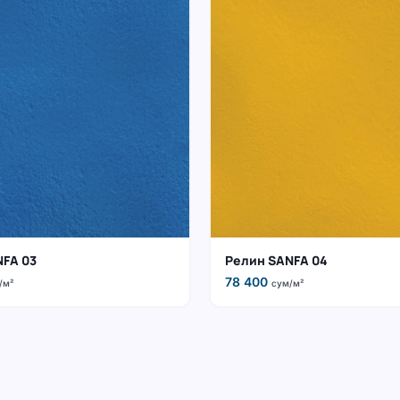
NFA 03
Релин SANFA 04
78 400
/м²
сум/м²