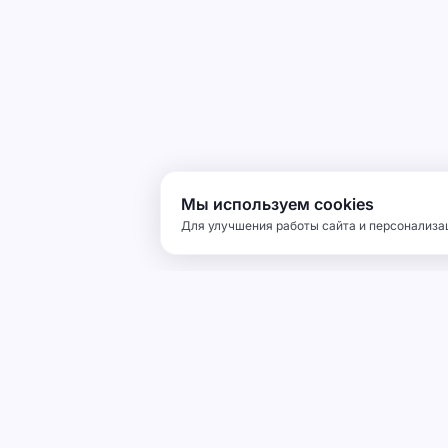
Мы используем cookies
Для улучшения работы сайта и персонализац
КОМПАНИ
SANFA
О нас
Галерея
Промышленная надежность и качество.
Блог
Прецизионные решения напольных
Контакты
покрытий для индустрии.