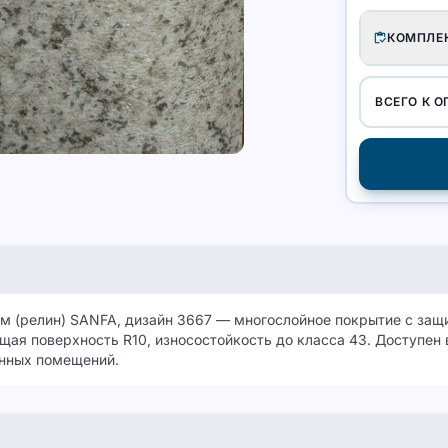
inventory
КОМПЛЕ
ВСЕГО К О
м (релин) SANFA, дизайн 3667 — многослойное покрытие с за
ая поверхность R10, износостойкость до класса 43. Доступен в
нных помещений.