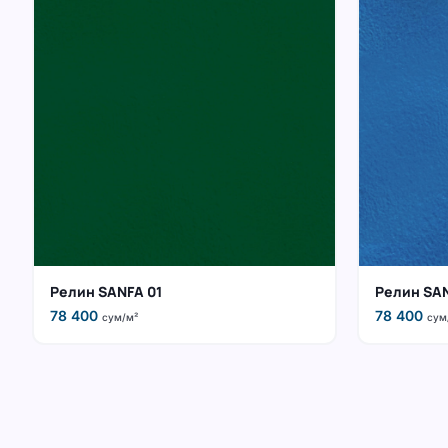
Релин SANFA 01
Релин SA
78 400
78 400
сум/м²
сум