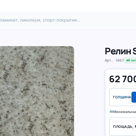
Релин 
Арт.
3667
В на
62 70
ТОЛЩИНА
straighten
Минимальный
ПЛОЩАДЬ, 