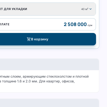
expand_more
КТ ДЛЯ УКЛАДКИ
40
м²
2 508 000
ПЛАТЕ
сум
shopping_cart
В корзину
щитным слоем, армирующим стеклохолстом и плотной
 толщине 1.6 и 2.0 мм. Для квартир, офисов,