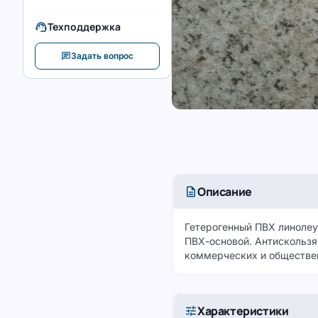
support_agent
Техподдержка
chat
Задать вопрос
description
Описание
Гетерогенный ПВХ линолеу
ПВХ-основой. Антискользящ
коммерческих и обществе
tune
Характеристики