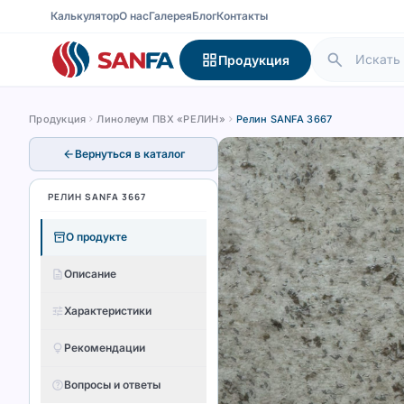
Калькулятор
О нас
Галерея
Блог
Контакты
search
grid_view
Продукция
Продукция
chevron_right
Линолеум ПВХ «РЕЛИН»
chevron_right
Релин SANFA 3667
arrow_back
Вернуться в каталог
РЕЛИН SANFA 3667
inventory_2
О продукте
description
Описание
tune
Характеристики
lightbulb
Рекомендации
help_outline
Вопросы и ответы