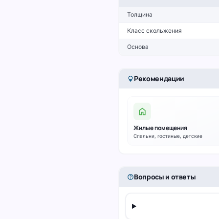
Толщина
Класс скольжения
Основа
Рекомендации
lightbulb
home
Жилые помещения
Спальни, гостиные, детские
Вопросы и ответы
help_outline