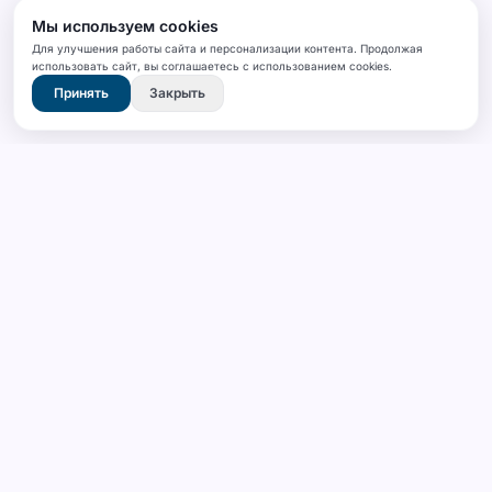
Мы используем cookies
Для улучшения работы сайта и персонализации контента. Продолжая
использовать сайт, вы соглашаетесь с использованием cookies.
Принять
Закрыть
SANFA
Промышленная надежность и качество.
Прецизионные решения напольных
покрытий для индустрии.
КОМПАНИЯ
ПРОДУКЦИЯ
О нас
SPC Ламинат (Кварцвинил)
Галерея
Линолеум
Блог
Линолеум ПВХ «РЕЛИН»
Контакты
Гомогенный линолеум
Спортивный Линолеум ПВХ