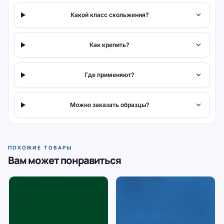
expand_more
Какой класс скольжения?
expand_more
Как крепить?
expand_more
Где применяют?
expand_more
Можно заказать образцы?
ПОХОЖИЕ ТОВАРЫ
Вам может понравиться