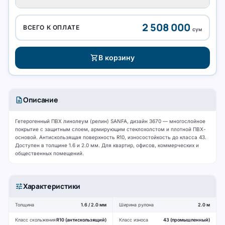
2 508 000
ВСЕГО К ОПЛАТЕ
сум
shopping_cart
В корзину
description
Описание
Гетерогенный ПВХ линолеум (релин) SANFA, дизайн 3670 — многослойное
покрытие с защитным слоем, армирующим стеклохолстом и плотной ПВХ-
основой. Антискользящая поверхность R10, износостойкость до класса 43.
Доступен в толщине 1.6 и 2.0 мм. Для квартир, офисов, коммерческих и
общественных помещений.
tune
Характеристики
Толщина
1.6 / 2.0 мм
Ширина рулона
2.0 м
Класс скольжения
R10 (антискользящий)
Класс износа
43 (промышленный)