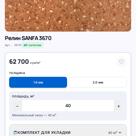
Релин SANFA 3670
В наличии
Арт.
3670
62 700
favorite
сум
/
м²
ТОЛЩИНА
1.6
мм
2.0
мм
ПЛОЩАДЬ, М²
remove
add
Минимальный заказ —
40
м²
expand_more
inventory
КОМПЛЕКТ ДЛЯ УКЛАДКИ
40
м²