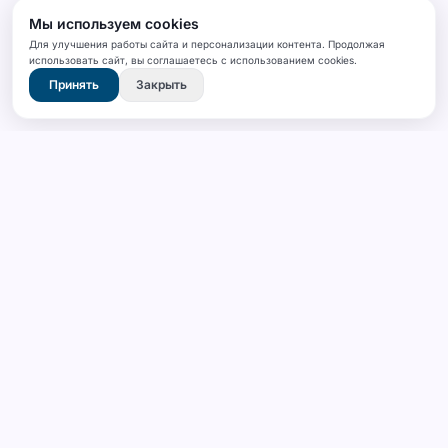
Мы используем cookies
Для улучшения работы сайта и персонализации контента. Продолжая
использовать сайт, вы соглашаетесь с использованием cookies.
Принять
Закрыть
SANFA
Промышленная надежность и качество.
Прецизионные решения напольных
покрытий для индустрии.
КОМПАНИЯ
ПРОДУКЦИЯ
О нас
SPC Ламинат (Кварцвинил)
Галерея
Линолеум
Блог
Линолеум ПВХ «РЕЛИН»
Контакты
Гомогенный линолеум
Спортивный Линолеум ПВХ