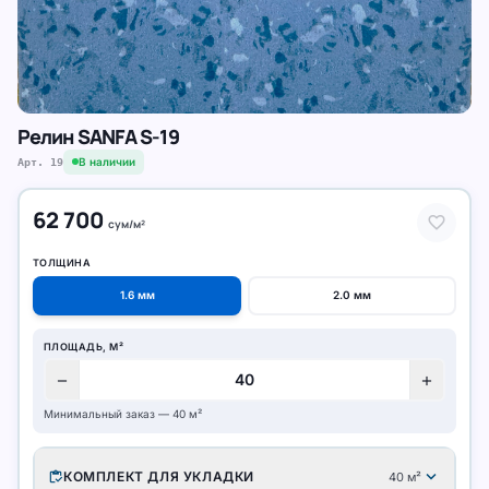
Релин SANFA S-19
В наличии
Арт.
19
62 700
favorite
сум
/
м²
ТОЛЩИНА
1.6
мм
2.0
мм
ПЛОЩАДЬ, М²
remove
add
Минимальный заказ —
40
м²
expand_more
inventory
КОМПЛЕКТ ДЛЯ УКЛАДКИ
40
м²