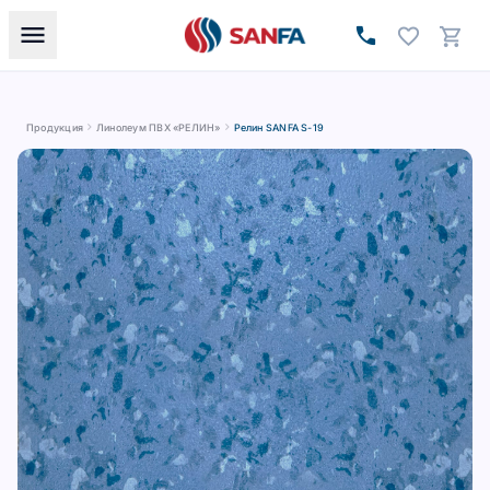
menu
call
favorite
shopping_cart
chevron_right
chevron_right
Продукция
Линолеум ПВХ «РЕЛИН»
Релин SANFA S-19