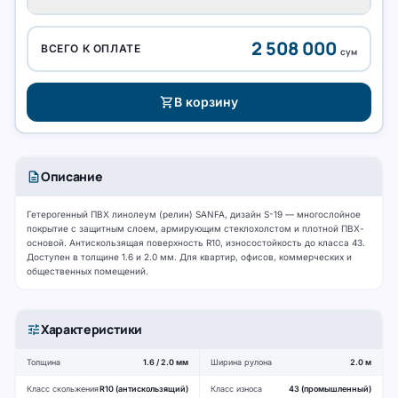
2 508 000
ВСЕГО К ОПЛАТЕ
сум
shopping_cart
В корзину
description
Описание
Гетерогенный ПВХ линолеум (релин) SANFA, дизайн S-19 — многослойное
покрытие с защитным слоем, армирующим стеклохолстом и плотной ПВХ-
основой. Антискользящая поверхность R10, износостойкость до класса 43.
Доступен в толщине 1.6 и 2.0 мм. Для квартир, офисов, коммерческих и
общественных помещений.
tune
Характеристики
Толщина
1.6 / 2.0 мм
Ширина рулона
2.0 м
Класс скольжения
R10 (антискользящий)
Класс износа
43 (промышленный)