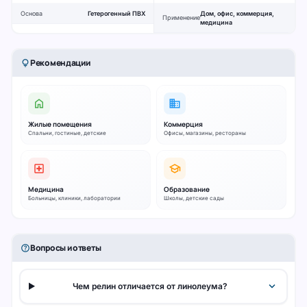
Основа
Гетерогенный ПВХ
Дом, офис, коммерция,
Применение
медицина
Рекомендации
lightbulb
home
business
Жилые помещения
Коммерция
Спальни, гостиные, детские
Офисы, магазины, рестораны
local_hospital
school
Медицина
Образование
Больницы, клиники, лаборатории
Школы, детские сады
Вопросы и ответы
help_outline
expand_more
Чем релин отличается от линолеума?